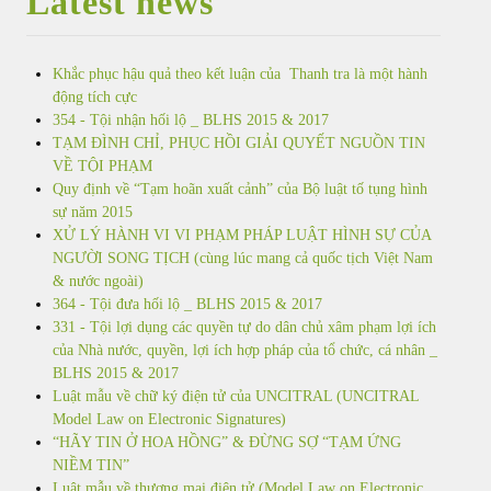
Latest news
Khắc phục hậu quả theo kết luận của Thanh tra là một hành
động tích cực
354 - Tội nhận hối lộ _ BLHS 2015 & 2017
TẠM ĐÌNH CHỈ, PHỤC HỒI GIẢI QUYẾT NGUỒN TIN
VỀ TỘI PHẠM
Quy định về “Tạm hoãn xuất cảnh” của Bộ luật tố tụng hình
sự năm 2015
XỬ LÝ HÀNH VI VI PHẠM PHÁP LUẬT HÌNH SỰ CỦA
NGƯỜI SONG TỊCH (cùng lúc mang cả quốc tịch Việt Nam
& nước ngoài)
364 - Tội đưa hối lộ _ BLHS 2015 & 2017
331 - Tội lợi dụng các quyền tự do dân chủ xâm phạm lợi ích
của Nhà nước, quyền, lợi ích hợp pháp của tổ chức, cá nhân _
BLHS 2015 & 2017
Luật mẫu về chữ ký điện tử của UNCITRAL (UNCITRAL
Model Law on Electronic Signatures)
“HÃY TIN Ở HOA HỒNG” & ĐỪNG SỢ “TẠM ỨNG
NIỀM TIN”
Luật mẫu về thương mại điện tử (Model Law on Electronic