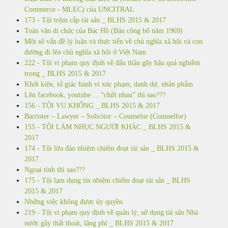
Commerce - MLEC) của UNCITRAL
173 - Tội trộm cắp tài sản _ BLHS 2015 & 2017
Toàn văn di chúc của Bác Hồ (Bản công bố năm 1969)
Một số vấn đề lý luận và thực tiễn về chủ nghĩa xã hội và con
đường đi lên chủ nghĩa xã hội ở Việt Nam
222 - Tội vi phạm quy định về đấu thầu gây hậu quả nghiêm
trọng _ BLHS 2015 & 2017
Khởi kiện, tố giác hành vi xúc phạm, danh dự, nhân phẩm
Lên facebook, youtube ... “chửi nhau” thì sao???
156 - TỘI VU KHỐNG _ BLHS 2015 & 2017
Barrister – Lawyer – Solicitor – Counselor (Counsellor)
155 - TỘI LÀM NHỤC NGƯỜI KHÁC _ BLHS 2015 &
2017
174 - Tội lừa đảo nhiệm chiếm đoạt tài sản _ BLHS 2015 &
2017
Ngoại tình thì sao???
175 - Tội lạm dụng tín nhiệm chiếm đoạt tài sản _ BLHS
2015 & 2017
Những việc không được ủy quyền
219 - Tội vi phạm quy định về quản lý, sử dụng tài sản Nhà
nước gây thất thoát, lãng phí _ BLHS 2015 & 2017