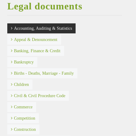
Legal documents
ATTORNEY AT LAW
ANH QUANG LAW FIRM
Accounting, Auditing & Statistics
Appeal & Denouncement
Banking, Finance & Credit
Bankruptcy
Births - Deaths, Marriage - Family
Children
Civil & Civil Procedure Code
Commerce
Competition
Construction