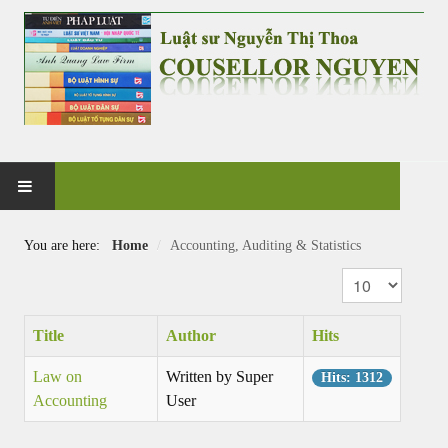
HOME
You are here:
Home
/
Accounting, Auditing & Statistics
Display #
PRACTICE
G&V CO., LTD
Title
Author
Hits
Law on
Written by Super
Hits: 1312
NEWS & EVENT
Accounting
User
CASES & CLIENTS