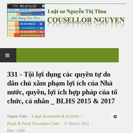
HOME
331 - Tội lợi dụng các quyền tự do
dân chủ xâm phạm lợi ích của Nhà
PRACTICE
nước, quyền, lợi ích hợp pháp của tổ
G&V CO., LTD
chức, cá nhân _ BLHS 2015 & 2017
NEWS & EVENT
Super User
Legal documents & Activity
Penal & Penal Procedure Code
11 March 2022
CASES & CLIENTS
Hits: 1499