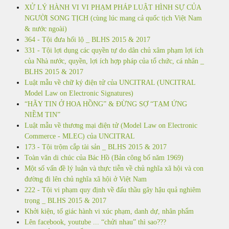
XỬ LÝ HÀNH VI VI PHẠM PHÁP LUẬT HÌNH SỰ CỦA
NGƯỜI SONG TỊCH (cùng lúc mang cả quốc tịch Việt Nam
& nước ngoài)
364 - Tội đưa hối lộ _ BLHS 2015 & 2017
331 - Tội lợi dụng các quyền tự do dân chủ xâm phạm lợi ích
của Nhà nước, quyền, lợi ích hợp pháp của tổ chức, cá nhân _
BLHS 2015 & 2017
Luật mẫu về chữ ký điện tử của UNCITRAL (UNCITRAL
Model Law on Electronic Signatures)
“HÃY TIN Ở HOA HỒNG” & ĐỪNG SỢ “TẠM ỨNG
NIỀM TIN”
Luật mẫu về thương mại điện tử (Model Law on Electronic
Commerce - MLEC) của UNCITRAL
173 - Tội trộm cắp tài sản _ BLHS 2015 & 2017
Toàn văn di chúc của Bác Hồ (Bản công bố năm 1969)
Một số vấn đề lý luận và thực tiễn về chủ nghĩa xã hội và con
đường đi lên chủ nghĩa xã hội ở Việt Nam
222 - Tội vi phạm quy định về đấu thầu gây hậu quả nghiêm
trọng _ BLHS 2015 & 2017
Khởi kiện, tố giác hành vi xúc phạm, danh dự, nhân phẩm
Lên facebook, youtube ... “chửi nhau” thì sao???