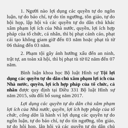
ATTORNEY AT LAW
1. Người nào lợi dụng các quyền tự do ngôn
luận, tự do báo chí, tự do tín ngưỡng, tôn giáo, tự do
hội họp, lập hội và các quyền tự do dân chủ khác
ANH QUANG LAW FIRM
xâm phạm lợi ích của Nhà nước, quyền, lợi ích hợp
pháp của tổ chức, cá nhân, thì bị phạt cảnh cáo, phạt
cải tạo không giam giữ đến 03 năm hoặc phạt tù từ
06 tháng đến 03 năm.
2. Phạm tội gây ảnh hưởng xấu đến an ninh,
trật tự, an toàn xã hội, thì bị phạt tù từ 02 năm đến 07
năm.
Bình luận khoa học Bộ luật Hình sự
Tội lợi
dụng các quyền tự do dân chủ xâm phạm lợi ích của
Nhà nước, quyền, lợi ích hợp pháp của tổ chức, cá
nhân
được quy định tại Điều 331 Bộ luật Hình sự
năm 2015, sửa đổi bổ sung năm 2017.
Lợi dụng các quyền tự do dân chủ xâm phạm
lợi ích của Nhà nước, quyền, lợi ích hợp pháp của tổ
chức, công dân
là hành vi lợi dụng các quyền tự do
ngôn luận, tự do báo chí, tự do tín ngưỡng, tôn giáo,
tự do hội họp, lập hội và các quyền tự do dân chủ