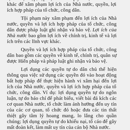
khác để xâm phạm lợi ích của Nhà nước, quyền, lợi
ích hợp pháp của tổ chức, công dân.
Tội phạm này xâm phạm đến lợi ích của Nhà
nước, quyền và lợi ích hợp pháp của tổ chức, công
dân được pháp luật ghi nhận và bảo vệ.
Lợi ích của
Nhà nước
bao gồm lợi ích về chính trị, kinh tế và lợi
ích trên các lĩnh vực khác.
Quyền và lợi ích hợp pháp của tổ chức, công
dân bao gồm các quyền về kinh tế, chính trị, quân sự
được Hiến pháp và pháp luật ghi nhận và bảo vệ.
Lợi dụng các quyền tự do dân chủ thể hiện
thông qua việc sử dụng các quyền đó vào hoạt động
bất hợp pháp để thực hiện hành vi xâm hại đến lợi
ích của Nhà nước, quyền và lợi ích hợp pháp của tổ
chức, công dân. Ví dụ: lợi dụng quyền tự do ngôn
luận, tự do báo chí để phát biểu, viết bài đả kích các
cơ quan Nhà nước, tổ chức làm ảnh hưởng đến uy tín
của các cơ quan, tổ chức đó hoặc đưa các tin thất
thiệt gây tâm lý hoang mang, lo lắng cho quần
chúng; lợi dụng quyền tự do khiếu nại, tố cáo để gây
mất đoàn kết, làm mất uy tín của cán bộ Nhà nước.