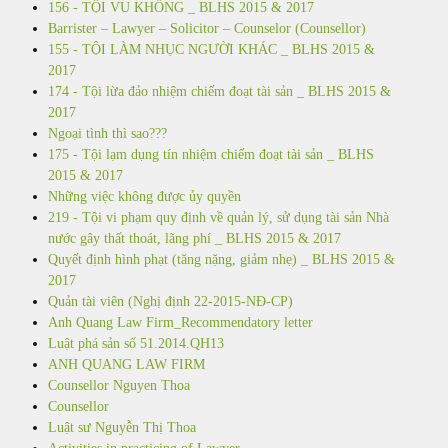
156 - TỘI VU KHỐNG _ BLHS 2015 & 2017
Barrister – Lawyer – Solicitor – Counselor (Counsellor)
155 - TỘI LÀM NHỤC NGƯỜI KHÁC _ BLHS 2015 &
2017
174 - Tội lừa đảo nhiệm chiếm đoạt tài sản _ BLHS 2015 &
2017
Ngoại tình thì sao???
175 - Tội lạm dụng tín nhiệm chiếm đoạt tài sản _ BLHS
2015 & 2017
Những việc không được ủy quyền
219 - Tội vi phạm quy định về quản lý, sử dụng tài sản Nhà
nước gây thất thoát, lãng phí _ BLHS 2015 & 2017
Quyết định hình phạt (tăng nặng, giảm nhẹ) _ BLHS 2015 &
2017
Quản tài viên (Nghị định 22-2015-NĐ-CP)
Anh Quang Law Firm_Recommendatory letter
Luật phá sản số 51.2014.QH13
ANH QUANG LAW FIRM
Counsellor Nguyen Thoa
Counsellor
Luật sư Nguyễn Thị Thoa