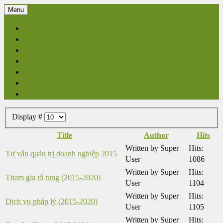
Menu
Home
PRACTICE
G&V CO., LTD
NEWS & EVENT
CASES & CLIENTS
ATTORNEY AT LAW
ANH QUANG LAW FIRM
Display #
Title
Author
Hits
Written by Super
Hits:
Tư vấn quản trị doanh nghiệp 2015
User
1086
Written by Super
Hits:
Tham gia tố tụng (2015-2020)
User
1104
Written by Super
Hits:
Dịch vụ pháp lý (2015-2020)
User
1105
Written by Super
Hits: