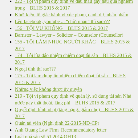
222 - Tội vi phạm quy định về đấu thầu gây hậu quả nghiêm
trọng _ BLHS 2015 & 2017
Khởi kiện, tố giác hành vi xúc phạm, danh dự, nhân phẩm
Lên facebook, youtube ... “chửi nhau” thì sao???
156 - TỘI VU KHỐNG _ BLHS 2015 & 2017
Barrister – Lawyer – Solicitor – Counselor (Counsellor)
155 - TỘI LÀM NHỤC NGƯỜI KHÁC _ BLHS 2015 &
2017
174 - Tội lừa đảo nhiệm chiếm đoạt tài sản _ BLHS 2015 &
2017
Ngoại tình thì sao???
175 - Tội lạm dụng tín nhiệm chiếm đoạt tài sản _ BLHS
2015 & 2017
Những việc không được ủy quyền
219 - Tội vi phạm quy định về quản lý, sử dụng tài sản Nhà
nước gây thất thoát, lãng phí _ BLHS 2015 & 2017
Quyết định hình phạt (tăng nặng, giảm nhẹ) _ BLHS 2015 &
2017
Quản tài viên (Nghị định 22-2015-NĐ-CP)
Anh Quang Law Firm_Recommendatory letter
Luật phá sản số 51.2014.QH13