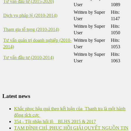
Tư vấn đầu tư (2015-2020)
User
1089
Written by Super
Hits:
Dịch vụ pháp lý (2010-2014)
User
1147
Written by Super
Hits:
Tham gia tố tụng (2010-2014)
User
1050
Tư vấn quản trị doanh nghiệp (2010-
Written by Super
Hits:
2014)
User
1053
Written by Super
Hits:
Tư vấn đầu tư (2010-2014)
User
1063
Latest news
Khắc phục hậu quả theo kết luận của Thanh tra là một hành
động tích cực
354 - Tội nhận hối lộ _ BLHS 2015 & 2017
TẠM ĐÌNH CHỈ, PHỤC HỒI GIẢI QUYẾT NGUỒN TIN