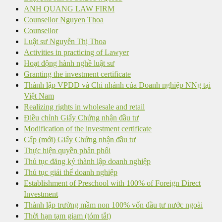
ANH QUANG LAW FIRM
Counsellor Nguyen Thoa
Counsellor
Luật sư Nguyễn Thị Thoa
Activities in practicing of Lawyer
Hoạt động hành nghề luật sư
Granting the investment certificate
Thành lập VPĐD và Chi nhánh của Doanh nghiệp NNg tại
Việt Nam
Realizing rights in wholesale and retail
Điều chỉnh Giấy Chứng nhận đầu tư
Modification of the investment certificate
Cấp (mới) Giấy Chứng nhận đầu tư
Thực hiện quyền phân phối
Thủ tục đăng ký thành lập doanh nghiệp
Thủ tục giải thể doanh nghiệp
Establishment of Preschool with 100% of Foreign Direct
Investment
Thành lập trường mầm non 100% vốn đầu tư nước ngoài
Thời hạn tạm giam (tóm tắt)