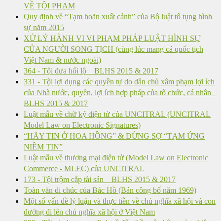
VỀ TỘI PHẠM
Quy định về “Tạm hoãn xuất cảnh” của Bộ luật tố tụng hình
sự năm 2015
XỬ LÝ HÀNH VI VI PHẠM PHÁP LUẬT HÌNH SỰ
CỦA NGƯỜI SONG TỊCH (cùng lúc mang cả quốc tịch
Việt Nam & nước ngoài)
364 - Tội đưa hối lộ _ BLHS 2015 & 2017
331 - Tội lợi dụng các quyền tự do dân chủ xâm phạm lợi ích
của Nhà nước, quyền, lợi ích hợp pháp của tổ chức, cá nhân _
BLHS 2015 & 2017
Luật mẫu về chữ ký điện tử của UNCITRAL (UNCITRAL
Model Law on Electronic Signatures)
“HÃY TIN Ở HOA HỒNG” & ĐỪNG SỢ “TẠM ỨNG
NIỀM TIN”
Luật mẫu về thương mại điện tử (Model Law on Electronic
Commerce - MLEC) của UNCITRAL
173 - Tội trộm cắp tài sản _ BLHS 2015 & 2017
Toàn văn di chúc của Bác Hồ (Bản công bố năm 1969)
Một số vấn đề lý luận và thực tiễn về chủ nghĩa xã hội và con
đường đi lên chủ nghĩa xã hội ở Việt Nam