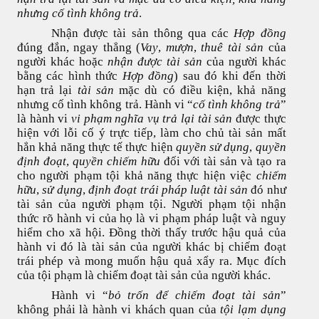
nhưng cố tình không trả
.
Nhận được tài sản thông qua các
Hợp đồng
đúng đắn, ngay thẳng (
Vay
,
mượn
,
thuê tài sản
của
người khác hoặc
nhận được tài sản
của người khác
bằng các hình thức
Hợp đồng
) sau đó khi đến thời
hạn trả lại
tài sản
mặc dù có điều kiện, khả năng
nhưng cố tình không trả. Hành vi “
cố tình không trả
”
là hành vi
vi phạm nghĩa vụ trả lại tài sản
được thực
hiện với lỗi cố ý trực tiếp, làm cho chủ tài sản mất
hẳn khả năng thực tế thực hiện
quyền sử dụng
,
quyền
định đoạt
,
quyền chiếm hữu
đối với tài sản và tạo ra
cho người phạm tội khả năng thực hiện việc
chiếm
hữu
,
sử dụng
,
định đoạt trái pháp luật tài sản
đó như
tài sản của người phạm tội. Người phạm tội nhận
thức rõ hành vi của họ là vi phạm pháp luật và nguy
hiểm cho xã hội. Đồng thời thấy trước hậu quả của
hành vi đó là tài sản của người khác bị chiếm đoạt
trái phép và mong muốn hậu quả xẩy ra. Mục đích
của tội phạm là chiếm đoạt tài sản của người khác.
Hành vi “
bỏ trốn để chiếm đoạt tài sản
”
không phải là hành vi khách quan của
tội lạm dụng