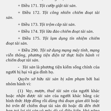
+ Điều 171.
Tội cướp giật tài sản
.
+ Điều 172.
Tội công nhiên chiếm đoạt tài
sản
.
+ Điều 173.
Tội trộm cắp tài sản
.
+ Điều 174.
Tội lừa đảo chiếm đoạt tài sản
.
+ Điều 175.
Tội lạm dụng tín nhiệm chiếm
đoạt tài sản.
+ Điều 290.
Tội sử dụng mạng máy tính, mạng
viễn thông, phương tiện điện tử thực hiện hành vi
chiếm đoạt tài sản
.
-
Tài sản
là phương tiện kiếm sống chính của
người bị hại và gia đình họ.
Quyền sở hữu tài sản bị xâm phạm
bởi hai
nhóm hành vi:
(1)
Vay
,
mượn
,
thuê tài sản
của người khác
hoặc
nhận được tài sản
của người khác bằng các
hình thức
Hợp đồng
rồi
dùng thủ đoạn gian dối
hoặc
bỏ trốn
để chiếm đoạt tài sản đó hoặc đã
đến thời
hạn trả lại tài sản và mặc dù có điều kiện, khả năng