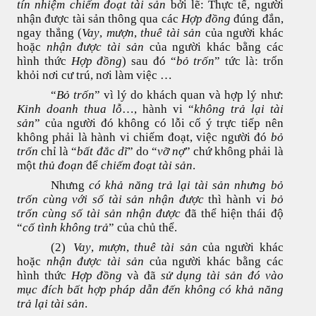
tín nhiệm chiếm đoạt tài sản
bởi lẽ: Thực tế, người
nhận được tài sản thông qua các
Hợp đồng
đúng đắn,
ngay thẳng (
Vay
,
mượn
,
thuê tài sản
của người khác
hoặc
nhận được tài sản
của người khác bằng các
hình thức
Hợp đồng
) sau đó “
bỏ trốn
” tức là: trốn
khỏi nơi cư trú, nơi làm việc …
“
Bỏ trốn
” vì lý do khách quan và hợp lý như:
Kinh doanh thua lỗ
…, hành vi “
không trả lại tài
sản
” của người đó không có lỗi cố ý trực tiếp nên
không phải là hành vi chiếm đoạt, việc người đó
bỏ
trốn
chỉ là “
bất đắc dĩ
” do “
vỡ nợ
” chứ không phải là
một
thủ đoạn
để
chiếm đoạt tài sản
.
Nhưng
c
ó khả năng trả lại tài sản nhưng bỏ
trốn cùng với số tài sản nhận được
thì h
ành vi
bỏ
trốn cùng số tài sản nhận được
đã thể hiện thái độ
“
cố tình không trả
” của chủ thể.
(2)
Vay
,
mượn
,
thuê tài sản
của người khác
hoặc
nhận được tài sản
của người khác bằng các
hình thức
Hợp đồng
và đã
sử dụng tài sản đó vào
mục đích bất hợp pháp dẫn đến không có khả năng
trả lại tài sản
.