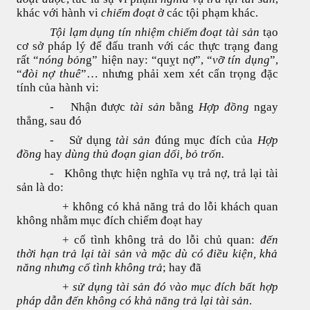
khác với hành vi
chiếm đoạt
ở các tội phạm khác.
Tội lạm dụng tín nhiệm chiếm đoạt tài sản
tạo
cơ sở pháp lý để đấu tranh với các thực trạng đang
rất “
nóng bỏn
g” hiện nay: “quỵt nợ”, “
vỡ tín dụng
”,
“
đòi nợ thuê
”… nhưng phải xem xét cẩn trọng đặc
tính của hành vi:
-
Nhận được
tài sản
bằng
Hợp đồng
ngay
thẳng, sau đó
-
Sử dụng
tài sản
đúng mục đích của
Hợp
đồng
hay
dùng thủ đoạn gian dối, bỏ trốn.
-
Không thực hiện nghĩa vụ trả nợ, trả lại tài
sản là do:
+ không có khả năng trả do lỗi khách quan
không nhằm mục đích chiếm đoạt hay
+ cố tình không trả do lỗi chủ quan:
đến
thời hạn trả lại tài sản và mặc dù có điều kiện, khả
năng nhưng cố tình không trả
; hay đã
+
sử dụng tài sản đó vào mục đích bất hợp
pháp dẫn đến không có khả năng trả lại tài sản
.