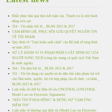
Khắc phục hậu quả theo kết luận của Thanh tra là một hành
động tích cực
354 - Tội nhận hối lộ _ BLHS 2015 & 2017
TẠM ĐÌNH CHỈ, PHỤC HỒI GIẢI QUYẾT NGUỒN TIN
VỀ TỘI PHẠM
Quy định về “Tạm hoãn xuất cảnh” của Bộ luật tố tụng hình
sự năm 2015
XỬ LÝ HÀNH VI VI PHẠM PHÁP LUẬT HÌNH SỰ CỦA
NGƯỜI SONG TỊCH (cùng lúc mang cả quốc tịch Việt Nam
& nước ngoài)
364 - Tội đưa hối lộ _ BLHS 2015 & 2017
331 - Tội lợi dụng các quyền tự do dân chủ xâm phạm lợi ích
của Nhà nước, quyền, lợi ích hợp pháp của tổ chức, cá nhân _
BLHS 2015 & 2017
Luật mẫu về chữ ký điện tử của UNCITRAL (UNCITRAL
Model Law on Electronic Signatures)
“HÃY TIN Ở HOA HỒNG” & ĐỪNG SỢ “TẠM ỨNG
NIỀM TIN”
Luật mẫu về thương mại điện tử (Model Law on Electronic