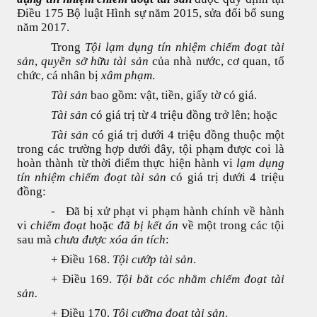
Điều 175 Bộ luật Hình sự năm 2015, sửa đổi bổ sung
ATTORNEY AT LAW
năm 2017.
Trong
Tội lạm dụng tín nhiệm chiếm đoạt tài
sản
ANH QUANG LAW FIRM
,
quyền sở hữu tài sản
của nhà nước, cơ quan, tổ
chức, cá nhân bị
xâm phạm
.
Tài sản
bao gồm: vật, tiền, giấy tờ có giá.
Tài sản
có giá trị từ 4 triệu đồng trở lên; hoặc
Tài sản
có giá trị dưới 4 triệu đồng thuộc một
trong các trường hợp dưới đây, tội phạm được coi là
hoàn thành từ thời điểm thực hiện hành vi
lạm dụng
tín nhiệm chiếm đoạt tài sản
có giá trị dưới 4 triệu
đồng:
-
Đã bị xử phạt vi phạm hành chính về hành
vi
chiếm đoạt
hoặc
đã bị kết án
về một trong các tội
sau mà
chưa được xóa án tích
:
+ Điều 168.
Tội cướp tài sản
.
+ Điều 169.
Tội bắt cóc nhằm chiếm đoạt tài
sản.
+ Điều 170.
Tội cưỡng đoạt tài sản
.