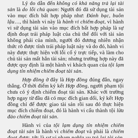
Lý do dẫn đến
không có khả năng trả lại tài
sản
là
do lỗi chủ quan
: Người đó đã sử dụng tài sản
vào mục đích bất hợp pháp như:
Đánh bạc
,
buôn
lậu
…, thì hành vi này là
hành vi chiếm đoạt
, vì hành
vi sử dụng tài sản vào mục đích bất hợp pháp là sự
định đoạt trái pháp luật của chủ thể đối với tài sản
không phải của mình, người đó đương nhiên nhận
thức rõ được tính trái pháp luật này và do đó, hành vi
này được thực hiện với lỗi cố ý trực tiếp, và làm cho
chủ tài sản mất hẳn tài sản; nhưng trường hợp này đã
được quy định là một hành vi khách quan của
tội lạm
dụng tín nhiệm chiếm đoạt tài sản
.
Hợp đồng
ở đây là
Hợp đồng
đúng đắn, ngay
thẳng. Ở thời điểm ký kết
Hợp đồng
, người phạm tội
chưa có ý định chiếm đoạt tài sản. Khác với trường
hợp ngay từ đầu đã có mục đích gian dối, ký kết Hợp
đồng chỉ để được giao tài sản rồi sau đó thực hiện
mục đích chiếm đoạt, đó là hành vi cấu thành tội
lừa
đảo chiếm đoạt tài sản
.
Hành vi của
tội lạm dụng tín nhiệm chiếm
đoạt tài sản
là hành vi
chiếm đoạt
và phải là
chiếm
đoạt được
, tức là sự vi phạm
nghĩa vụ trả lại tài sản
,