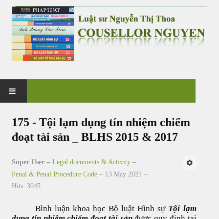
HOME
175 - Tội lạm dụng tín nhiệm chiếm
đoạt tài sản _ BLHS 2015 & 2017
PRACTICE
Super User
Legal documents & Activity
G&V CO., LTD
Penal & Penal Procedure Code
13 May 2021
Hits: 3045
NEWS & EVENT
Bình luận khoa học Bộ luật Hình sự
Tội lạm
CASES & CLIENTS
dụng tín nhiệm chiếm đoạt tài sản
được quy định tại