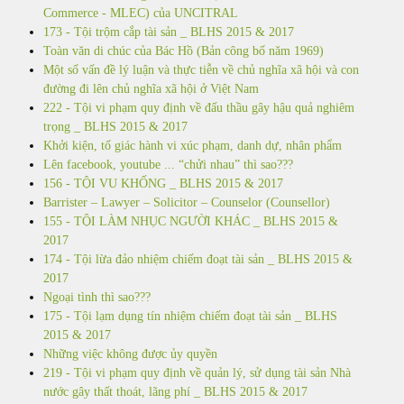
Commerce - MLEC) của UNCITRAL
173 - Tội trộm cắp tài sản _ BLHS 2015 & 2017
Toàn văn di chúc của Bác Hồ (Bản công bố năm 1969)
Một số vấn đề lý luận và thực tiễn về chủ nghĩa xã hội và con
đường đi lên chủ nghĩa xã hội ở Việt Nam
222 - Tội vi phạm quy định về đấu thầu gây hậu quả nghiêm
trọng _ BLHS 2015 & 2017
Khởi kiện, tố giác hành vi xúc phạm, danh dự, nhân phẩm
Lên facebook, youtube ... “chửi nhau” thì sao???
156 - TỘI VU KHỐNG _ BLHS 2015 & 2017
Barrister – Lawyer – Solicitor – Counselor (Counsellor)
155 - TỘI LÀM NHỤC NGƯỜI KHÁC _ BLHS 2015 &
2017
174 - Tội lừa đảo nhiệm chiếm đoạt tài sản _ BLHS 2015 &
2017
Ngoại tình thì sao???
175 - Tội lạm dụng tín nhiệm chiếm đoạt tài sản _ BLHS
2015 & 2017
Những việc không được ủy quyền
219 - Tội vi phạm quy định về quản lý, sử dụng tài sản Nhà
nước gây thất thoát, lãng phí _ BLHS 2015 & 2017