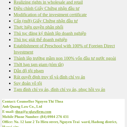
Realizing rights in wholesale and retail
Điều chỉnh Giấy Chứng nhận đầu tư
Modification of the investment certificate
Cấp (mới) Giấy Chứng nhận đầu tư
Thực hiện quyền phân phối
Thủ tục đăng ký thành lập doanh nghiệp
Thủ tục giải thể doanh nghiệp
Establishment of Preschool with 100% of Foreign Direct
Investment
Thành lập trường mầm non 100% vốn đầu tư nước ngoài
Thời hạn tạm giam (tóm tắt)
Dẫn độ tội phạm
Rút quyết định truy tố và đình chỉ vụ án
Suy đoán vô tội
Tạm đình chỉ vụ án, đình chỉ vụ án, phục hồi vụ án
Contact: Counsellor Nguyen Thi Thoa
Anh Quang Law Co., Ltd
E-mail:
thoa@a-qlawfirm.com
Mobile Phone Number: (84) 0904 276 431
Office: No. 12 lane 2 To Hieu street, Nguyen Trai ward, Hadong district,
Hanoi city