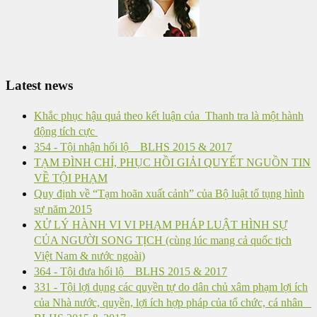
Latest news
Khắc phục hậu quả theo kết luận của Thanh tra là một hành
động tích cực
354 - Tội nhận hối lộ _ BLHS 2015 & 2017
TẠM ĐÌNH CHỈ, PHỤC HỒI GIẢI QUYẾT NGUỒN TIN
VỀ TỘI PHẠM
Quy định về “Tạm hoãn xuất cảnh” của Bộ luật tố tụng hình
sự năm 2015
XỬ LÝ HÀNH VI VI PHẠM PHÁP LUẬT HÌNH SỰ
CỦA NGƯỜI SONG TỊCH (cùng lúc mang cả quốc tịch
Việt Nam & nước ngoài)
364 - Tội đưa hối lộ _ BLHS 2015 & 2017
331 - Tội lợi dụng các quyền tự do dân chủ xâm phạm lợi ích
của Nhà nước, quyền, lợi ích hợp pháp của tổ chức, cá nhân _