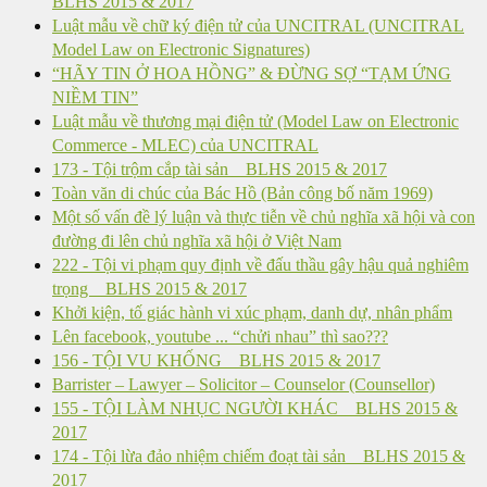
BLHS 2015 & 2017
Luật mẫu về chữ ký điện tử của UNCITRAL (UNCITRAL
Model Law on Electronic Signatures)
“HÃY TIN Ở HOA HỒNG” & ĐỪNG SỢ “TẠM ỨNG
NIỀM TIN”
Luật mẫu về thương mại điện tử (Model Law on Electronic
Commerce - MLEC) của UNCITRAL
173 - Tội trộm cắp tài sản _ BLHS 2015 & 2017
Toàn văn di chúc của Bác Hồ (Bản công bố năm 1969)
Một số vấn đề lý luận và thực tiễn về chủ nghĩa xã hội và con
đường đi lên chủ nghĩa xã hội ở Việt Nam
222 - Tội vi phạm quy định về đấu thầu gây hậu quả nghiêm
trọng _ BLHS 2015 & 2017
Khởi kiện, tố giác hành vi xúc phạm, danh dự, nhân phẩm
Lên facebook, youtube ... “chửi nhau” thì sao???
156 - TỘI VU KHỐNG _ BLHS 2015 & 2017
Barrister – Lawyer – Solicitor – Counselor (Counsellor)
155 - TỘI LÀM NHỤC NGƯỜI KHÁC _ BLHS 2015 &
2017
174 - Tội lừa đảo nhiệm chiếm đoạt tài sản _ BLHS 2015 &
2017