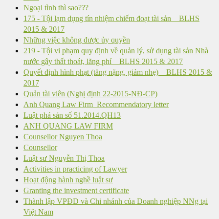
Ngoại tình thì sao???
175 - Tội lạm dụng tín nhiệm chiếm đoạt tài sản _ BLHS
2015 & 2017
Những việc không được ủy quyền
219 - Tội vi phạm quy định về quản lý, sử dụng tài sản Nhà
nước gây thất thoát, lãng phí _ BLHS 2015 & 2017
Quyết định hình phạt (tăng nặng, giảm nhẹ) _ BLHS 2015 &
2017
Quản tài viên (Nghị định 22-2015-NĐ-CP)
Anh Quang Law Firm_Recommendatory letter
Luật phá sản số 51.2014.QH13
ANH QUANG LAW FIRM
Counsellor Nguyen Thoa
Counsellor
Luật sư Nguyễn Thị Thoa
Activities in practicing of Lawyer
Hoạt động hành nghề luật sư
Granting the investment certificate
Thành lập VPĐD và Chi nhánh của Doanh nghiệp NNg tại
Việt Nam