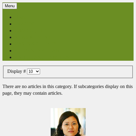
Menu
Home
PRACTICE
G&V CO., LTD
NEWS & EVENT
CASES & CLIENTS
ATTORNEY AT LAW
ANH QUANG LAW FIRM
Display #
There are no articles in this category. If subcategories display on this
page, they may contain articles.