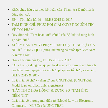
Khắc phục hậu quả theo kết luận của Thanh tra là một hành
động tích cực
354 - Tội nhận hối lộ _ BLHS 2015 & 2017
TẠM ĐÌNH CHỈ, PHỤC HỒI GIẢI QUYẾT NGUỒN TIN
VỀ TỘI PHẠM
Quy định về “Tạm hoãn xuất cảnh” của Bộ luật tố tụng hình
sự năm 2015
XỬ LÝ HÀNH VI VI PHẠM PHÁP LUẬT HÌNH SỰ CỦA
NGƯỜI SONG TỊCH (cùng lúc mang cả quốc tịch Việt Nam
& nước ngoài)
364 - Tội đưa hối lộ _ BLHS 2015 & 2017
331 - Tội lợi dụng các quyền tự do dân chủ xâm phạm lợi ích
của Nhà nước, quyền, lợi ích hợp pháp của tổ chức, cá nhân _
BLHS 2015 & 2017
Luật mẫu về chữ ký điện tử của UNCITRAL (UNCITRAL
Model Law on Electronic Signatures)
“HÃY TIN Ở HOA HỒNG” & ĐỪNG SỢ “TẠM ỨNG
NIỀM TIN”
Luật mẫu về thương mại điện tử (Model Law on Electronic
Commerce - MLEC) của UNCITRAL