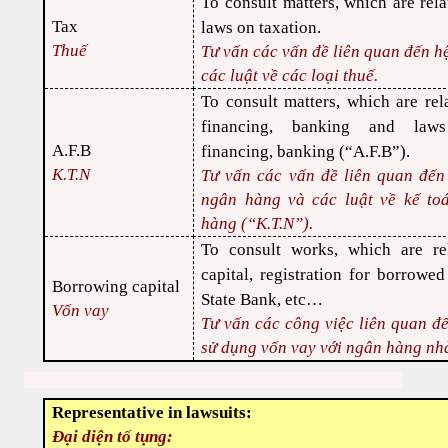
To consult matters, which are rela
Tax
laws on taxation.
Thuế
Tư vấn các vấn đề liên quan đến h
các luật về các loại thuế.
To consult matters, which are rel
financing, banking and laws
A.F.B
financing, banking (“A.F.B”).
K.T.N
Tư vấn các vấn đề liên quan đến 
ngân hàng và các luật về kế toá
hàng (“K.T.N”).
To consult works, which are re
capital, registration for borrowed
Borrowing capital
State Bank, etc…
Vốn vay
Tư vấn các công việc liên quan đ
sử dụng vốn vay với ngân hàng nh
Representative in lawsuits:
Đại diện tố tụng: