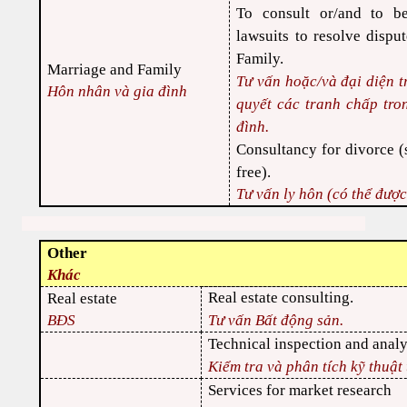
To consult or/and to be
lawsuits to resolve dispu
Family.
Marriage and Family
Tư vấn hoặc/và đại diện t
Hôn nhân và gia đình
quyết các tranh chấp tro
đình.
Consultancy for divorce (
free).
Tư vấn ly hôn (có thể được
Other
Khác
R
eal estate consulting.
Real estate
BĐS
Tư vấn Bất động sản.
Technical inspection and analy
Kiểm tra và phân tích kỹ thuật
Services for market research