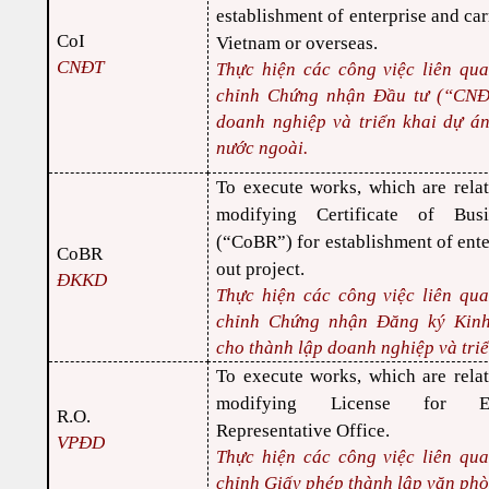
establishment of enterprise and car
ATTORNEY AT LAW
CoI
Vietnam or overseas.
CNĐT
Thực hiện các công việc liên qu
ANH QUANG LAW FIRM
chỉnh Chứng nhận Đầu tư (“CNĐ
doanh nghiệp và triển khai dự á
nước ngoài.
To execute works, which are relat
modifying Certificate of Busi
(“CoBR”) for establishment of ente
CoBR
out project.
ĐKKD
Thực hiện các công việc liên qu
chỉnh Chứng nhận Đăng ký Kin
cho thành lập doanh nghiệp và triể
To execute works, which are relat
modifying License for Es
R.O.
Representative Office.
VPĐD
Thực hiện các công việc liên qu
chỉnh Giấy phép thành lập văn phò