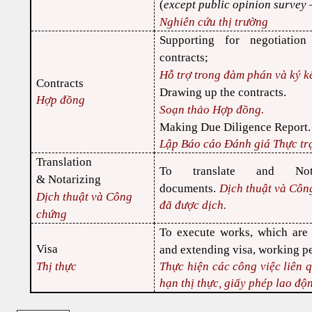
(
except public opinion survey
Nghiên cứu thị trường
Supporting for negotiatio
contracts;
Hỗ trợ trong đàm phán và ký k
Contracts
Drawing up the contracts.
Hợp đồng
Soạn thảo Hợp đồng.
Making Due Diligence Report.
Lập Báo cáo Đánh giá Thực tr
Translation
To translate and Notar
&
Notarizing
documents.
Dịch thuật và Công
Dịch thuật và Công
đã được dịch.
chứng
To execute works, which are 
Visa
and extending visa, working pe
Thị thực
Thực hiện các công việc liên 
hạn thị thực, giấy phép lao độn