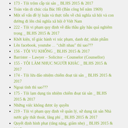
173 - Tội trộm cắp tài sản _ BLHS 2015 & 2017
Toàn văn di chúc của Bác Hồ (Bản công bố năm 1969)
Một số vấn đề lý luận và thực tiễn về chủ nghĩa xã hội và con
đường đi lên chủ nghĩa xã hội ở Việt Nam
222 - Tội vi phạm quy định về đấu thầu gây hậu quả nghiêm
trọng _ BLHS 2015 & 2017
Khởi kiện, tố giác hành vi xúc phạm, danh dự, nhân phẩm
Lên facebook, youtube ... “chửi nhau” thì sao???
156 - TỘI VU KHỐNG _ BLHS 2015 & 2017
Barrister – Lawyer – Solicitor – Counselor (Counsellor)
155 - TỘI LÀM NHỤC NGƯỜI KHÁC _ BLHS 2015 &
2017
174 - Tội lừa đảo nhiệm chiếm đoạt tài sản _ BLHS 2015 &
2017
Ngoại tình thì sao???
175 - Tội lạm dụng tín nhiệm chiếm đoạt tài sản _ BLHS
2015 & 2017
Những việc không được ủy quyền
219 - Tội vi phạm quy định về quản lý, sử dụng tài sản Nhà
nước gây thất thoát, lãng phí _ BLHS 2015 & 2017
Quyết định hình phạt (tăng nặng, giảm nhẹ) _ BLHS 2015 &