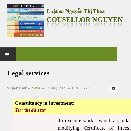
HOME
Legal services
PRACTICE
Super User
News
17 May 2021
Hits: 2557
G&V CO., LTD
Consultancy in Investment:
Tư vấn đầu tư:
NEWS & EVENT
To execute works, which are relat
CASES & CLIENTS
modifying Certificate of Inves