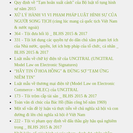
Quy định về “Tạm hoãn xuất cảnh” của Bộ luật tố tụng hình
sự năm 2015
XỬ LÝ HÀNH VI VI PHẠM PHÁP LUẬT HÌNH SỰ CỦA
NGƯỜI SONG TỊCH (cùng lúc mang cả quốc tịch Việt Nam
& nước ngoài)
364 - Tội đưa hối lộ _ BLHS 2015 & 2017
331 - Tội lợi dụng các quyền tự do dân chủ xâm phạm lợi ích
của Nhà nước, quyền, lợi ích hợp pháp của tổ chức, cá nhân _
BLHS 2015 & 2017
Luật mẫu về chữ ký điện tử của UNCITRAL (UNCITRAL
Model Law on Electronic Signatures)
“HÃY TIN Ở HOA HỒNG” & ĐỪNG SỢ “TẠM ỨNG
NIỀM TIN”
Luật mẫu về thương mại điện tử (Model Law on Electronic
Commerce - MLEC) của UNCITRAL
173 - Tội trộm cắp tài sản _ BLHS 2015 & 2017
Toàn văn di chúc của Bác Hồ (Bản công bố năm 1969)
Một số vấn đề lý luận và thực tiễn về chủ nghĩa xã hội và con
đường đi lên chủ nghĩa xã hội ở Việt Nam
222 - Tội vi phạm quy định về đấu thầu gây hậu quả nghiêm
trọng _ BLHS 2015 & 2017