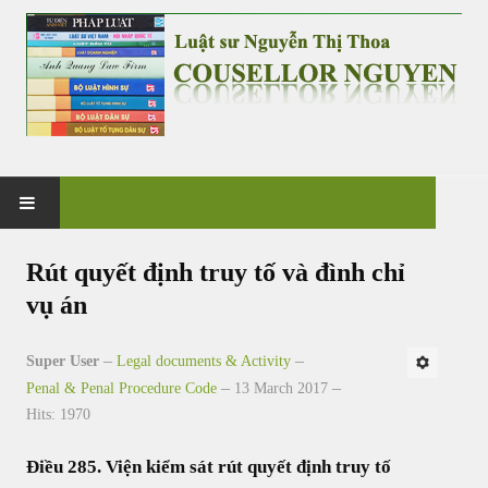
HOME
Rút quyết định truy tố và đình chỉ
vụ án
PRACTICE
Super User
Legal documents & Activity
G&V CO., LTD
Penal & Penal Procedure Code
13 March 2017
Hits: 1970
NEWS & EVENT
Điều 285. Viện kiểm sát rút quyết định truy tố
CASES & CLIENTS