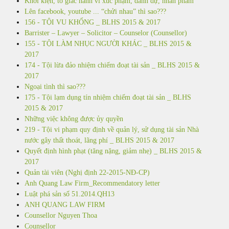
Khởi kiện, tố giác hành vi xúc phạm, danh dự, nhân phẩm
Lên facebook, youtube ... “chửi nhau” thì sao???
156 - TỘI VU KHỐNG _ BLHS 2015 & 2017
Barrister – Lawyer – Solicitor – Counselor (Counsellor)
155 - TỘI LÀM NHỤC NGƯỜI KHÁC _ BLHS 2015 &
2017
174 - Tội lừa đảo nhiệm chiếm đoạt tài sản _ BLHS 2015 &
2017
Ngoại tình thì sao???
175 - Tội lạm dụng tín nhiệm chiếm đoạt tài sản _ BLHS
2015 & 2017
Những việc không được ủy quyền
219 - Tội vi phạm quy định về quản lý, sử dụng tài sản Nhà
nước gây thất thoát, lãng phí _ BLHS 2015 & 2017
Quyết định hình phạt (tăng nặng, giảm nhẹ) _ BLHS 2015 &
2017
Quản tài viên (Nghị định 22-2015-NĐ-CP)
Anh Quang Law Firm_Recommendatory letter
Luật phá sản số 51.2014.QH13
ANH QUANG LAW FIRM
Counsellor Nguyen Thoa
Counsellor