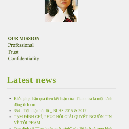
ATTORNEY AT LAW
ANH QUANG LAW FIRM
Latest news
Khắc phục hậu quả theo kết luận của Thanh tra là một hành
động tích cực
354 - Tội nhận hối lộ _ BLHS 2015 & 2017
TẠM ĐÌNH CHỈ, PHỤC HỒI GIẢI QUYẾT NGUỒN TIN
VỀ TỘI PHẠM
Quy định về “Tạm hoãn xuất cảnh” của Bộ luật tố tụng hình