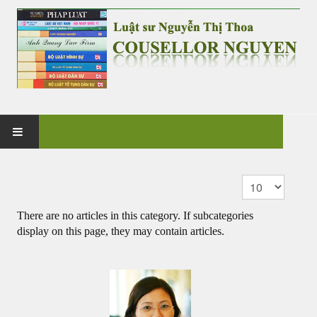
HOME
Display #
PRACTICE
There are no articles in this category. If subcategories
display on this page, they may contain articles.
G&V CO., LTD
NEWS & EVENT
CASES & CLIENTS