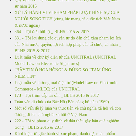
sự năm 2015
XỬ LÝ HÀNH VI VI PHẠM PHÁP LUẬT HÌNH SỰ CỦA
NGƯỜI SONG TỊCH (cùng lúc mang cả quốc tịch Việt Nam
& nước ngoài)
364 - Tội đưa hối lộ _ BLHS 2015 & 2017
331 - Tội lợi dụng các quyền tự do dân chủ xâm phạm lợi ích
của Nhà nước, quyền, lợi ích hợp pháp của tổ chức, cá nhân _
BLHS 2015 & 2017
Luật mẫu về chữ ký điện tử của UNCITRAL (UNCITRAL
Model Law on Electronic Signatures)
“HÃY TIN Ở HOA HỒNG” & ĐỪNG SỢ “TẠM ỨNG
NIỀM TIN”
Luật mẫu về thương mại điện tử (Model Law on Electronic
Commerce - MLEC) của UNCITRAL
173 - Tội trộm cắp tài sản _ BLHS 2015 & 2017
Toàn văn di chúc của Bác Hồ (Bản công bố năm 1969)
Một số vấn đề lý luận và thực tiễn về chủ nghĩa xã hội và con
đường đi lên chủ nghĩa xã hội ở Việt Nam
222 - Tội vi phạm quy định về đấu thầu gây hậu quả nghiêm
trọng _ BLHS 2015 & 2017
Khởi kiện, tố giác hành vi xúc phạm, danh dự, nhân phẩm