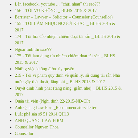
Lên facebook, youtube ... “chửi nhau” thì sao???
156 - TỘI VU KHỐNG _ BLHS 2015 & 2017
Barrister – Lawyer – Solicitor – Counselor (Counsellor)
155 - TỘI LÀM NHỤC NGƯỜI KHÁC _ BLHS 2015 &
2017
174 - Tội lừa đảo nhiệm chiếm đoạt tài sản _ BLHS 2015 &
2017
Ngoại tình thì sao???
175 - Tội lạm dụng tín nhiệm chiếm đoạt tài sản _ BLHS
2015 & 2017
Những việc không được ủy quyền
219 - Tội vi phạm quy định về quản lý, sử dụng tài sản Nhà
nước gây thất thoát, lãng phí _ BLHS 2015 & 2017
Quyết định hình phạt (tăng nặng, giảm nhẹ) _ BLHS 2015 &
2017
Quản tài viên (Nghị định 22-2015-NĐ-CP)
Anh Quang Law Firm_Recommendatory letter
Luật phá sản số 51.2014.QH13
ANH QUANG LAW FIRM
Counsellor Nguyen Thoa
Counsellor