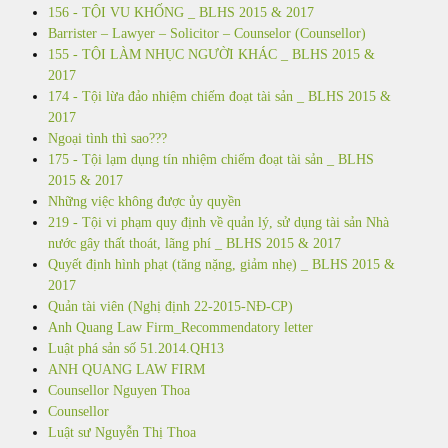
156 - TỘI VU KHỐNG _ BLHS 2015 & 2017
Barrister – Lawyer – Solicitor – Counselor (Counsellor)
155 - TỘI LÀM NHỤC NGƯỜI KHÁC _ BLHS 2015 &
2017
174 - Tội lừa đảo nhiệm chiếm đoạt tài sản _ BLHS 2015 &
2017
Ngoại tình thì sao???
175 - Tội lạm dụng tín nhiệm chiếm đoạt tài sản _ BLHS
2015 & 2017
Những việc không được ủy quyền
219 - Tội vi phạm quy định về quản lý, sử dụng tài sản Nhà
nước gây thất thoát, lãng phí _ BLHS 2015 & 2017
Quyết định hình phạt (tăng nặng, giảm nhẹ) _ BLHS 2015 &
2017
Quản tài viên (Nghị định 22-2015-NĐ-CP)
Anh Quang Law Firm_Recommendatory letter
Luật phá sản số 51.2014.QH13
ANH QUANG LAW FIRM
Counsellor Nguyen Thoa
Counsellor
Luật sư Nguyễn Thị Thoa