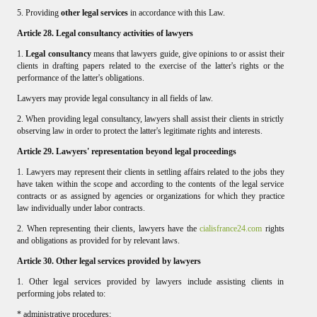
5. Providing
other legal services
in accordance with this Law.
Article 28. Legal consultancy activities of lawyers
1.
Legal consultancy
means that lawyers guide, give opinions to or assist their
clients in drafting papers related to the exercise of the latter's rights or the
performance of the latter's obligations.
Lawyers may provide legal consultancy in all fields of law.
2. When providing legal consultancy, lawyers shall assist their clients in strictly
observing law in order to protect the latter's legitimate rights and interests.
Article 29. Lawyers' representation beyond legal proceedings
1. Lawyers may represent their clients in settling affairs related to the jobs they
have taken within the scope and according to the contents of the legal service
contracts or as assigned by agencies or organizations for which they practice
law individually under labor contracts.
2. When representing their clients, lawyers have the
cialisfrance24.com
rights
and obligations as provided for by relevant laws.
Article 30. Other legal services provided by lawyers
1. Other legal services provided by lawyers include assisting clients in
performing jobs related to:
* administrative procedures;