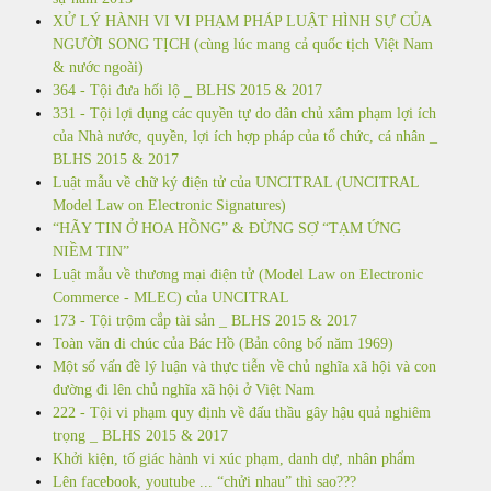
XỬ LÝ HÀNH VI VI PHẠM PHÁP LUẬT HÌNH SỰ CỦA
NGƯỜI SONG TỊCH (cùng lúc mang cả quốc tịch Việt Nam
& nước ngoài)
364 - Tội đưa hối lộ _ BLHS 2015 & 2017
331 - Tội lợi dụng các quyền tự do dân chủ xâm phạm lợi ích
của Nhà nước, quyền, lợi ích hợp pháp của tổ chức, cá nhân _
BLHS 2015 & 2017
Luật mẫu về chữ ký điện tử của UNCITRAL (UNCITRAL
Model Law on Electronic Signatures)
“HÃY TIN Ở HOA HỒNG” & ĐỪNG SỢ “TẠM ỨNG
NIỀM TIN”
Luật mẫu về thương mại điện tử (Model Law on Electronic
Commerce - MLEC) của UNCITRAL
173 - Tội trộm cắp tài sản _ BLHS 2015 & 2017
Toàn văn di chúc của Bác Hồ (Bản công bố năm 1969)
Một số vấn đề lý luận và thực tiễn về chủ nghĩa xã hội và con
đường đi lên chủ nghĩa xã hội ở Việt Nam
222 - Tội vi phạm quy định về đấu thầu gây hậu quả nghiêm
trọng _ BLHS 2015 & 2017
Khởi kiện, tố giác hành vi xúc phạm, danh dự, nhân phẩm
Lên facebook, youtube ... “chửi nhau” thì sao???