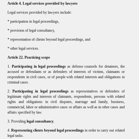
Article 4. Legal services provided by lawyers
ATTORNEY AT LAW
Legal services provided by lawyers include:
* participation in legal proceedings,
ANH QUANG LAW FIRM
* provision of legal consultancy,
* representation of clients beyond legal proceedings, and
* other legal services.
Article 22. Practicing scope
1.
Participating in legal proceedings
as defense counsels for detainees, the
accused or defendants or as defenders of interests of victims, claimants or
respondents in civil cases, or of people with related interests and obligations in
criminal cases.
2.
Participating in legal proceedings
as representatives or defenders of
legitimate rights and interests of claimants, respondents, persons with related
rights and obligations in civil disputes, marriage and family, business,
commercial, labor or administrative cases or affairs as well as in other cases and
affairs specified by law.
3. Providing
legal consultancy
.
4.
Representing clients beyond legal proceedings
in order to carry out related
legal tasks.