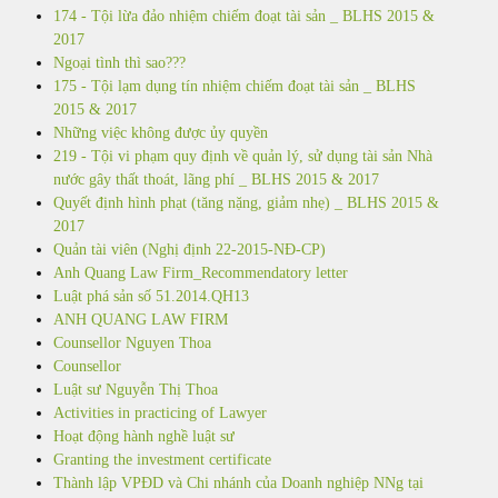
174 - Tội lừa đảo nhiệm chiếm đoạt tài sản _ BLHS 2015 &
2017
Ngoại tình thì sao???
175 - Tội lạm dụng tín nhiệm chiếm đoạt tài sản _ BLHS
2015 & 2017
Những việc không được ủy quyền
219 - Tội vi phạm quy định về quản lý, sử dụng tài sản Nhà
nước gây thất thoát, lãng phí _ BLHS 2015 & 2017
Quyết định hình phạt (tăng nặng, giảm nhẹ) _ BLHS 2015 &
2017
Quản tài viên (Nghị định 22-2015-NĐ-CP)
Anh Quang Law Firm_Recommendatory letter
Luật phá sản số 51.2014.QH13
ANH QUANG LAW FIRM
Counsellor Nguyen Thoa
Counsellor
Luật sư Nguyễn Thị Thoa
Activities in practicing of Lawyer
Hoạt động hành nghề luật sư
Granting the investment certificate
Thành lập VPĐD và Chi nhánh của Doanh nghiệp NNg tại