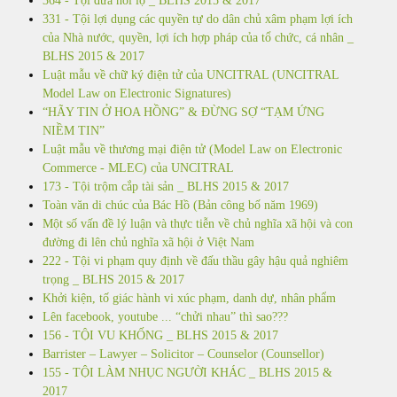
364 - Tội đưa hối lộ _ BLHS 2015 & 2017
331 - Tội lợi dụng các quyền tự do dân chủ xâm phạm lợi ích
của Nhà nước, quyền, lợi ích hợp pháp của tổ chức, cá nhân _
BLHS 2015 & 2017
Luật mẫu về chữ ký điện tử của UNCITRAL (UNCITRAL
Model Law on Electronic Signatures)
“HÃY TIN Ở HOA HỒNG” & ĐỪNG SỢ “TẠM ỨNG
NIỀM TIN”
Luật mẫu về thương mại điện tử (Model Law on Electronic
Commerce - MLEC) của UNCITRAL
173 - Tội trộm cắp tài sản _ BLHS 2015 & 2017
Toàn văn di chúc của Bác Hồ (Bản công bố năm 1969)
Một số vấn đề lý luận và thực tiễn về chủ nghĩa xã hội và con
đường đi lên chủ nghĩa xã hội ở Việt Nam
222 - Tội vi phạm quy định về đấu thầu gây hậu quả nghiêm
trọng _ BLHS 2015 & 2017
Khởi kiện, tố giác hành vi xúc phạm, danh dự, nhân phẩm
Lên facebook, youtube ... “chửi nhau” thì sao???
156 - TỘI VU KHỐNG _ BLHS 2015 & 2017
Barrister – Lawyer – Solicitor – Counselor (Counsellor)
155 - TỘI LÀM NHỤC NGƯỜI KHÁC _ BLHS 2015 &
2017