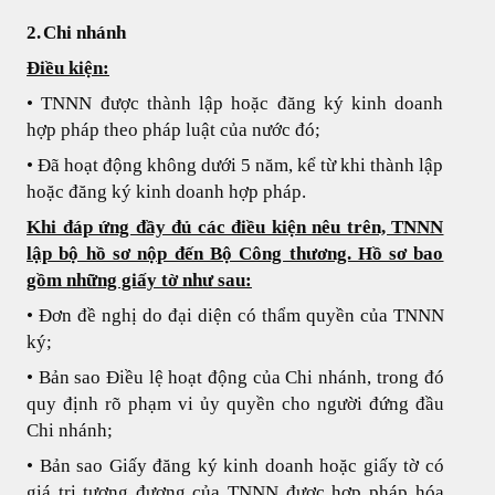
2.
Chi nhánh
Điều kiện:
• TNNN được thành lập hoặc đăng ký kinh doanh
hợp pháp theo pháp luật của nước đó;
• Đã hoạt động không dưới 5 năm, kể từ khi thành lập
hoặc đăng ký kinh doanh hợp pháp.
Khi đáp ứng đầy đủ các điều kiện nêu trên, TNNN
lập bộ hồ sơ nộp đến Bộ Công thương. Hồ sơ bao
gồm những giấy tờ như sau:
• Đơn đề nghị do đại diện có thẩm quyền của TNNN
ký;
• Bản sao Điều lệ hoạt động của Chi nhánh, trong đó
quy định rõ phạm vi ủy quyền cho người đứng đầu
Chi nhánh;
• Bản sao Giấy đăng ký kinh doanh hoặc giấy tờ có
giá trị tương đương của TNNN được hợp pháp hóa