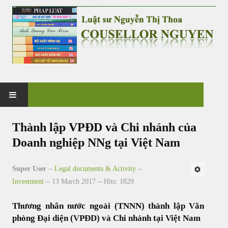
HOME
Thành lập VPĐD và Chi nhánh của
Doanh nghiệp NNg tại Việt Nam
PRACTICE
Super User
Legal documents & Activity
G&V CO., LTD
Investment
13 March 2017
Hits: 1829
NEWS & EVENT
Thương nhân nước ngoài (TNNN) thành lập Văn
phòng Đại diện (VPĐD) và Chi nhánh tại Việt Nam
CASES & CLIENTS