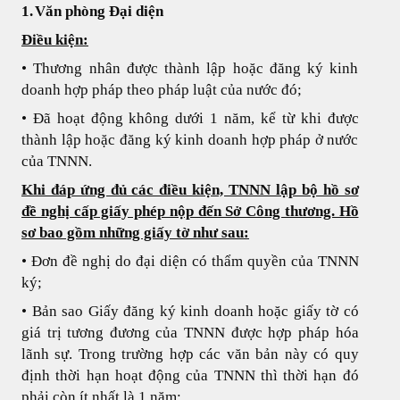
1.
Văn phòng Đại diện
ATTORNEY AT LAW
Điều kiện:
• Thương nhân được thành lập hoặc đăng ký kinh
ANH QUANG LAW FIRM
doanh hợp pháp theo pháp luật của nước đó;
• Đã hoạt động không dưới 1 năm, kể từ khi được
thành lập hoặc đăng ký kinh doanh hợp pháp ở nước
của TNNN.
Khi đáp ứng đủ các điều kiện, TNNN lập bộ hồ sơ
đề nghị cấp giấy phép nộp đến Sở Công thương. Hồ
sơ bao gồm những giấy tờ như sau:
• Đơn đề nghị do đại diện có thẩm quyền của TNNN
ký;
• Bản sao Giấy đăng ký kinh doanh hoặc giấy tờ có
giá trị tương đương của TNNN được hợp pháp hóa
lãnh sự. Trong trường hợp các văn bản này có quy
định thời hạn hoạt động của TNNN thì thời hạn đó
phải còn ít nhất là 1 năm;