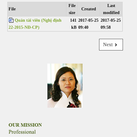
File
Last
File
Created
ATTORNEY AT LAW
size
modified
Quản tài viên (Nghị định
141
2017-05-25
2017-05-25
ANH QUANG LAW FIRM
22-2015-NĐ-CP)
kB
09:40
09:58
Next