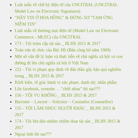
Luật mẫu về chữ ký điện tử của UNCITRAL (UNCITRAL
Model Law on Electronic Signatures)
“HÃY TIN Ở HOA HỒNG” & ĐỪNG SỢ “TẠM ỨNG
NIỀM TIN”
Luật mẫu về thương mại điện tử (Model Law on Electronic
Commerce - MLEC) của UNCITRAL
173 - Tội trộm cắp tài sản _ BLHS 2015 & 2017
Toàn văn di chúc của Bác Hồ (Bản công bố năm 1969)
Một số vấn đề lý luận và thực tiễn về chủ nghĩa xã hội và con
đường đi lên chủ nghĩa xã hội ở Việt Nam
222 - Tội vi phạm quy định về đấu thầu gây hậu quả nghiêm
trọng _ BLHS 2015 & 2017
Khởi kiện, tố giác hành vi xúc phạm, danh dự, nhân phẩm
Lên facebook, youtube ... “chửi nhau” thì sao???
156 - TỘI VU KHỐNG _ BLHS 2015 & 2017
Barrister – Lawyer – Solicitor – Counselor (Counsellor)
155 - TỘI LÀM NHỤC NGƯỜI KHÁC _ BLHS 2015 &
2017
174 - Tội lừa đảo nhiệm chiếm đoạt tài sản _ BLHS 2015 &
2017
Ngoại tình thì sao???