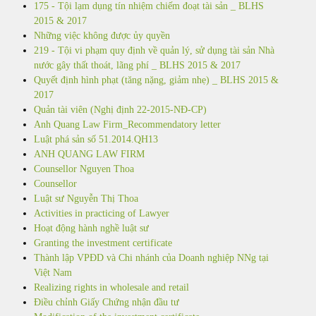
175 - Tội lạm dụng tín nhiệm chiếm đoạt tài sản _ BLHS
2015 & 2017
Những việc không được ủy quyền
219 - Tội vi phạm quy định về quản lý, sử dụng tài sản Nhà
nước gây thất thoát, lãng phí _ BLHS 2015 & 2017
Quyết định hình phạt (tăng nặng, giảm nhẹ) _ BLHS 2015 &
2017
Quản tài viên (Nghị định 22-2015-NĐ-CP)
Anh Quang Law Firm_Recommendatory letter
Luật phá sản số 51.2014.QH13
ANH QUANG LAW FIRM
Counsellor Nguyen Thoa
Counsellor
Luật sư Nguyễn Thị Thoa
Activities in practicing of Lawyer
Hoạt động hành nghề luật sư
Granting the investment certificate
Thành lập VPĐD và Chi nhánh của Doanh nghiệp NNg tại
Việt Nam
Realizing rights in wholesale and retail
Điều chỉnh Giấy Chứng nhận đầu tư