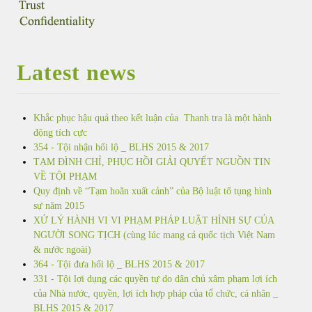
Latest news
Khắc phục hậu quả theo kết luận của Thanh tra là một hành
động tích cực
354 - Tội nhận hối lộ _ BLHS 2015 & 2017
TẠM ĐÌNH CHỈ, PHỤC HỒI GIẢI QUYẾT NGUỒN TIN
VỀ TỘI PHẠM
Quy định về “Tạm hoãn xuất cảnh” của Bộ luật tố tụng hình
sự năm 2015
XỬ LÝ HÀNH VI VI PHẠM PHÁP LUẬT HÌNH SỰ CỦA
NGƯỜI SONG TỊCH (cùng lúc mang cả quốc tịch Việt Nam
& nước ngoài)
364 - Tội đưa hối lộ _ BLHS 2015 & 2017
331 - Tội lợi dụng các quyền tự do dân chủ xâm phạm lợi ích
của Nhà nước, quyền, lợi ích hợp pháp của tổ chức, cá nhân _
BLHS 2015 & 2017