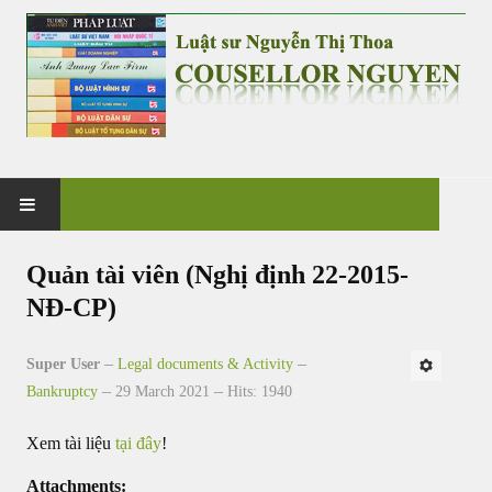
HOME
Quản tài viên (Nghị định 22-2015-
NĐ-CP)
PRACTICE
Super User
Legal documents & Activity
G&V CO., LTD
Bankruptcy
29 March 2021
Hits: 1940
NEWS & EVENT
Xem tài liệu
tại đây
!
CASES & CLIENTS
Attachments: