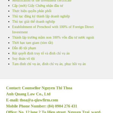
Modification of the investment certificate
Cấp (mới) Giấy Chứng nhận đầu tư
Thực hiện quyền phân phối
Thủ tục đăng ký thành lập doanh nghiệp
Thủ tục giải thể doanh nghiệp
Establishment of Preschool with 100% of Foreign Direct
Investment
Thành lập trường mầm non 100% vốn đầu tư nước ngoài
Thời hạn tạm giam (tóm tắt)
Dẫn độ tội phạm
Rút quyết định truy tố và đình chỉ vụ án
Suy đoán vô tội
Tạm đình chỉ vụ án, đình chỉ vụ án, phục hồi vụ án
Contact: Counsellor Nguyen Thi Thoa
Anh Quang Law Co., Ltd
E-mail:
thoa@a-qlawfirm.com
Mobile Phone Number: (84) 0904 276 431
Office: No. 12 lane 2 To Hieu street, Nguyen Trai ward,