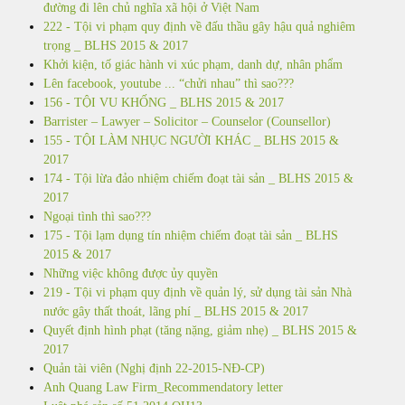
đường đi lên chủ nghĩa xã hội ở Việt Nam
222 - Tội vi phạm quy định về đấu thầu gây hậu quả nghiêm
trọng _ BLHS 2015 & 2017
Khởi kiện, tố giác hành vi xúc phạm, danh dự, nhân phẩm
Lên facebook, youtube ... “chửi nhau” thì sao???
156 - TỘI VU KHỐNG _ BLHS 2015 & 2017
Barrister – Lawyer – Solicitor – Counselor (Counsellor)
155 - TỘI LÀM NHỤC NGƯỜI KHÁC _ BLHS 2015 &
2017
174 - Tội lừa đảo nhiệm chiếm đoạt tài sản _ BLHS 2015 &
2017
Ngoại tình thì sao???
175 - Tội lạm dụng tín nhiệm chiếm đoạt tài sản _ BLHS
2015 & 2017
Những việc không được ủy quyền
219 - Tội vi phạm quy định về quản lý, sử dụng tài sản Nhà
nước gây thất thoát, lãng phí _ BLHS 2015 & 2017
Quyết định hình phạt (tăng nặng, giảm nhẹ) _ BLHS 2015 &
2017
Quản tài viên (Nghị định 22-2015-NĐ-CP)
Anh Quang Law Firm_Recommendatory letter