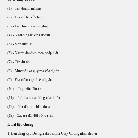
(1) - Tên doanh nghiệp
ATTORNEY AT LAW
(2) - Địa chỉ trụ sở chính
ANH QUANG LAW FIRM
(3) - Loại hình doanh nghiệp
(4) - Ngành nghề kinh doanh
(5) - Vốn điều lệ
(6) - Người đại diện theo pháp luật
(7) - Tên dự án
(8) - Mục tiêu và quy mô của dự án
(9) - Địa điểm thực hiện dự án
(10) - Tổng vốn đầu tư
(11) - Thời hạn hoạt động của dự án
(12) - Tiến độ thực hiện dự án
(13) - Các ưu đãi đối với dự án
I. Tài liệu chung
1. Bản đăng ký / Đề nghị điều chỉnh Giấy Chứng nhận đầu tư