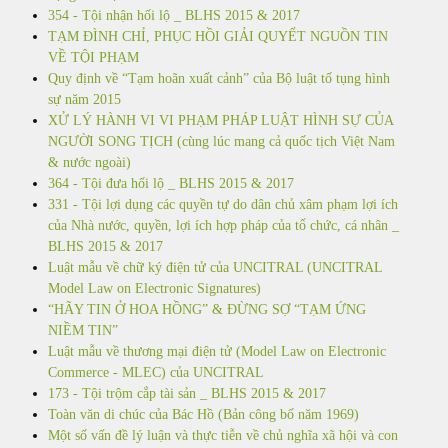
354 - Tội nhận hối lộ _ BLHS 2015 & 2017
TẠM ĐÌNH CHỈ, PHỤC HỒI GIẢI QUYẾT NGUỒN TIN
VỀ TỘI PHẠM
Quy định về “Tạm hoãn xuất cảnh” của Bộ luật tố tụng hình
sự năm 2015
XỬ LÝ HÀNH VI VI PHẠM PHÁP LUẬT HÌNH SỰ CỦA
NGƯỜI SONG TỊCH (cùng lúc mang cả quốc tịch Việt Nam
& nước ngoài)
364 - Tội đưa hối lộ _ BLHS 2015 & 2017
331 - Tội lợi dụng các quyền tự do dân chủ xâm phạm lợi ích
của Nhà nước, quyền, lợi ích hợp pháp của tổ chức, cá nhân _
BLHS 2015 & 2017
Luật mẫu về chữ ký điện tử của UNCITRAL (UNCITRAL
Model Law on Electronic Signatures)
“HÃY TIN Ở HOA HỒNG” & ĐỪNG SỢ “TẠM ỨNG
NIỀM TIN”
Luật mẫu về thương mại điện tử (Model Law on Electronic
Commerce - MLEC) của UNCITRAL
173 - Tội trộm cắp tài sản _ BLHS 2015 & 2017
Toàn văn di chúc của Bác Hồ (Bản công bố năm 1969)
Một số vấn đề lý luận và thực tiễn về chủ nghĩa xã hội và con