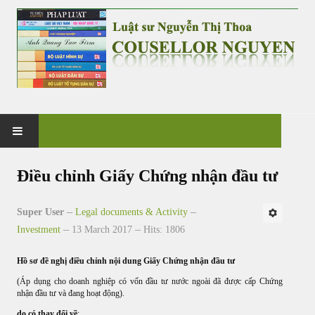
HOME
Điều chỉnh Giấy Chứng nhận đầu tư
PRACTICE
Super User
Legal documents & Activity
Investment
13 March 2017
Hits: 1806
G&V CO., LTD
Hồ sơ đề nghị điều chỉnh nội dung Giấy Chứng nhận đầu tư
NEWS & EVENT
(Áp dụng cho doanh nghiệp có vốn đầu tư nước ngoài đã được cấp Chứng
nhận đầu tư và đang hoạt động).
CASES & CLIENTS
do có thay đổi về
: