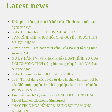
Latest news
Khắc phục hậu quả theo kết luận của Thanh tra là một hành
động tích cực
354 - Tội nhận hối lộ _ BLHS 2015 & 2017
TẠM ĐÌNH CHỈ, PHỤC HỒI GIẢI QUYẾT NGUỒN TIN
VỀ TỘI PHẠM
Quy định về “Tạm hoãn xuất cảnh” của Bộ luật tố tụng hình
sự năm 2015
XỬ LÝ HÀNH VI VI PHẠM PHÁP LUẬT HÌNH SỰ CỦA
NGƯỜI SONG TỊCH (cùng lúc mang cả quốc tịch Việt Nam
& nước ngoài)
364 - Tội đưa hối lộ _ BLHS 2015 & 2017
331 - Tội lợi dụng các quyền tự do dân chủ xâm phạm lợi ích
của Nhà nước, quyền, lợi ích hợp pháp của tổ chức, cá nhân _
BLHS 2015 & 2017
Luật mẫu về chữ ký điện tử của UNCITRAL (UNCITRAL
Model Law on Electronic Signatures)
“HÃY TIN Ở HOA HỒNG” & ĐỪNG SỢ “TẠM ỨNG
NIỀM TIN”