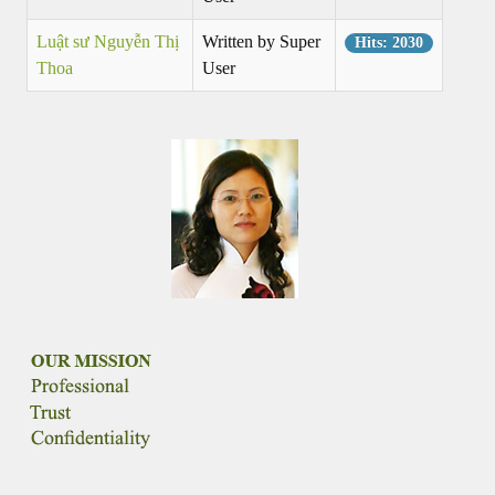
ATTORNEY AT LAW
Luật sư Nguyễn Thị
Written by Super
Hits: 2030
Thoa
User
ANH QUANG LAW FIRM