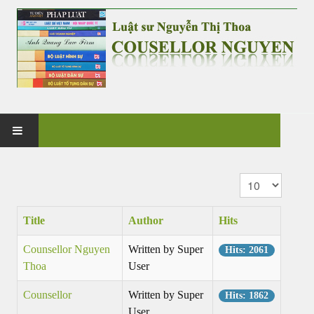
HOME
Display #
PRACTICE
Title
Author
Hits
G&V CO., LTD
Counsellor Nguyen
Written by Super
Hits: 2061
Thoa
User
NEWS & EVENT
Counsellor
Written by Super
Hits: 1862
CASES & CLIENTS
User