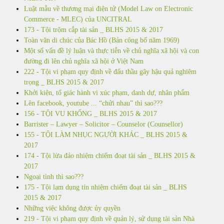
Luật mẫu về thương mại điện tử (Model Law on Electronic
Commerce - MLEC) của UNCITRAL
173 - Tội trộm cắp tài sản _ BLHS 2015 & 2017
Toàn văn di chúc của Bác Hồ (Bản công bố năm 1969)
Một số vấn đề lý luận và thực tiễn về chủ nghĩa xã hội và con
đường đi lên chủ nghĩa xã hội ở Việt Nam
222 - Tội vi phạm quy định về đấu thầu gây hậu quả nghiêm
trọng _ BLHS 2015 & 2017
Khởi kiện, tố giác hành vi xúc phạm, danh dự, nhân phẩm
Lên facebook, youtube ... “chửi nhau” thì sao???
156 - TỘI VU KHỐNG _ BLHS 2015 & 2017
Barrister – Lawyer – Solicitor – Counselor (Counsellor)
155 - TỘI LÀM NHỤC NGƯỜI KHÁC _ BLHS 2015 &
2017
174 - Tội lừa đảo nhiệm chiếm đoạt tài sản _ BLHS 2015 &
2017
Ngoại tình thì sao???
175 - Tội lạm dụng tín nhiệm chiếm đoạt tài sản _ BLHS
2015 & 2017
Những việc không được ủy quyền
219 - Tội vi phạm quy định về quản lý, sử dụng tài sản Nhà