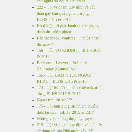
chủ nghĩa xã hội ở Việt Nam
222 - Tội vi phạm quy định về đấu
thầu gây hậu quả nghiêm trọng _
BLHS 2015 & 2017
Khởi kiện, tố giác hành vi xúc phạm,
danh dự, nhân phẩm
Lên facebook, youtube ... “chửi nhau”
thì sao???
156 - TỘI VU KHỐNG _ BLHS 2015
& 2017
Barrister – Lawyer – Solicitor –
Counselor (Counsellor)
155 - TỘI LÀM NHỤC NGƯỜI
KHÁC _ BLHS 2015 & 2017
174 - Tội lừa đảo nhiệm chiếm đoạt tài
sản _ BLHS 2015 & 2017
Ngoại tình thì sao???
175 - Tội lạm dụng tín nhiệm chiếm
đoạt tài sản _ BLHS 2015 & 2017
Những việc không được ủy quyền
219 - Tội vi phạm quy định về quản lý,
sử dụng tài sản Nhà nước gây thất