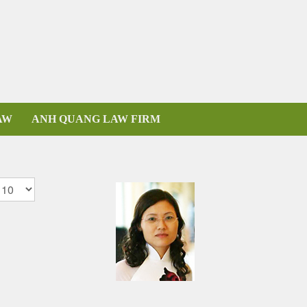
AW
ANH QUANG LAW FIRM
isplay #