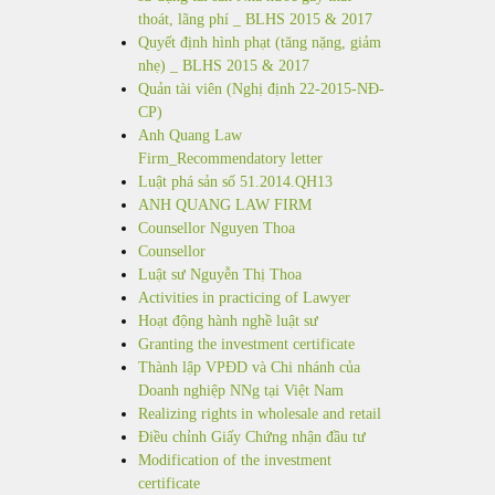
thoát, lãng phí _ BLHS 2015 & 2017
Quyết định hình phạt (tăng nặng, giảm
nhẹ) _ BLHS 2015 & 2017
Quản tài viên (Nghị định 22-2015-NĐ-
CP)
Anh Quang Law
Firm_Recommendatory letter
Luật phá sản số 51.2014.QH13
ANH QUANG LAW FIRM
Counsellor Nguyen Thoa
Counsellor
Luật sư Nguyễn Thị Thoa
Activities in practicing of Lawyer
Hoạt động hành nghề luật sư
Granting the investment certificate
Thành lập VPĐD và Chi nhánh của
Doanh nghiệp NNg tại Việt Nam
Realizing rights in wholesale and retail
Điều chỉnh Giấy Chứng nhận đầu tư
Modification of the investment
certificate