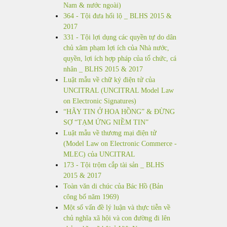
Nam & nước ngoài)
364 - Tội đưa hối lộ _ BLHS 2015 &
2017
331 - Tội lợi dụng các quyền tự do dân
chủ xâm phạm lợi ích của Nhà nước,
quyền, lợi ích hợp pháp của tổ chức, cá
nhân _ BLHS 2015 & 2017
Luật mẫu về chữ ký điện tử của
UNCITRAL (UNCITRAL Model Law
on Electronic Signatures)
“HÃY TIN Ở HOA HỒNG” & ĐỪNG
SỢ “TẠM ỨNG NIỀM TIN”
Luật mẫu về thương mại điện tử
(Model Law on Electronic Commerce -
MLEC) của UNCITRAL
173 - Tội trộm cắp tài sản _ BLHS
2015 & 2017
Toàn văn di chúc của Bác Hồ (Bản
công bố năm 1969)
Một số vấn đề lý luận và thực tiễn về
chủ nghĩa xã hội và con đường đi lên