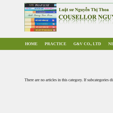
HOME
PRACTICE
G&V CO., LTD
N
There are no articles in this category. If subcategories d