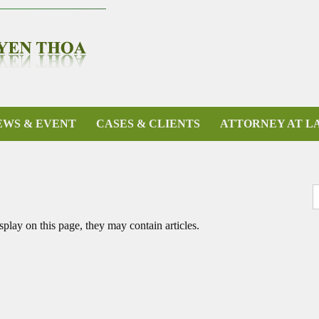
EWS & EVENT
CASES & CLIENTS
ATTORNEY AT L
D
isplay on this page, they may contain articles.